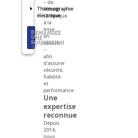
– de
Thermographie
l’étude
électrique
technique
à la
mise
DEMANDEZ
en
UNE
SOUMISSION
service
–
afin
d’assurer
sécurité,
fiabilité
et
performance.
Une
expertise
reconnue
Depuis
2014,
nous