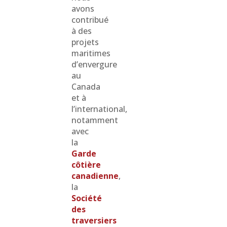
avons
contribué
à des
projets
maritimes
d’envergure
au
Canada
et à
l’international,
notamment
avec
la
Garde
côtière
canadienne
,
la
Société
des
traversiers