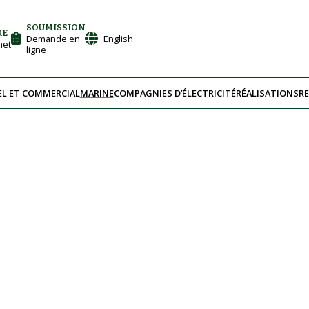
SOUMISSION
RE
Demande en
English
net
ligne
EL ET COMMERCIAL
MARINE
COMPAGNIES D’ÉLECTRICITÉ
RÉALISATIONS
R